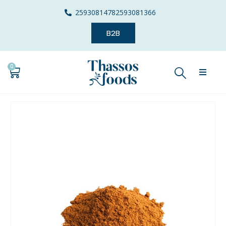
2593081478
2593081366
B2B
0