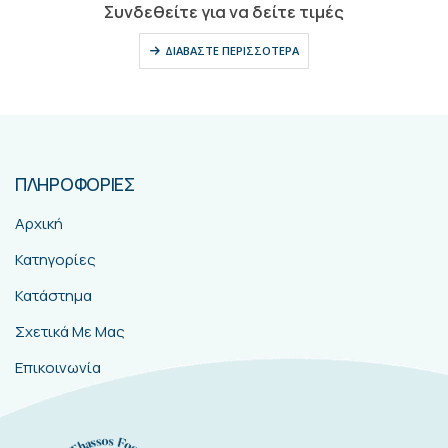
0
out of 5
Συνδεθείτε για να δείτε τιμές
ΔΙΑΒΆΣΤΕ ΠΕΡΙΣΣΌΤΕΡΑ
ΠΛΗΡΟΦΟΡΙΕΣ
Αρχική
Κατηγορίες
Κατάστημα
Σχετικά Με Μας
Επικοινωνία