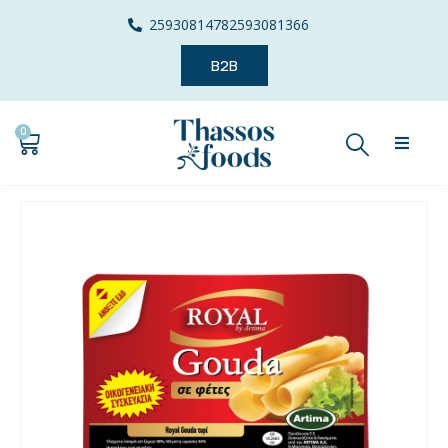
2593081478
2593081366
B2B
0