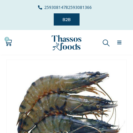
2593081478
2593081366
B2B
0