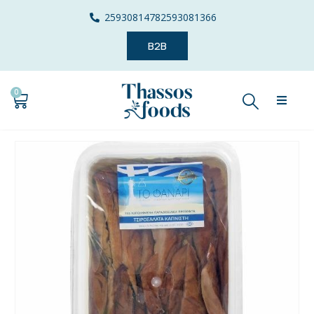
2593081478
2593081366
B2B
0