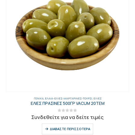
ΓΕΝΙΚΑ
,
ΈΛΑΙΑ-ΕΛΙΈΣ-ΜΑΡΓΑΡΊΝΕΣ-ΤΟΥΡΣΊ
,
ΕΛΙΈΣ
ΕΛΙΕΣ ΠΡΑΣΙΝΕΣ 500ΓΡ VACUM 20ΤΕΜ
0
out of 5
Συνδεθείτε για να δείτε τιμές
ΔΙΑΒΆΣΤΕ ΠΕΡΙΣΣΌΤΕΡΑ