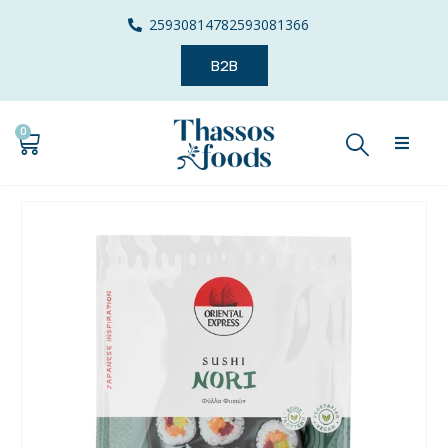
2593081478
2593081366
B2B
0