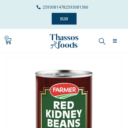
2593081478
2593081366
B2B
0