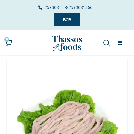
2593081478
2593081366
B2B
0