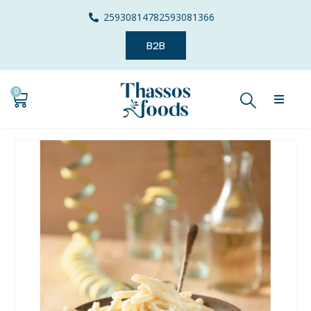
2593081478
2593081366
B2B
0