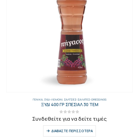
ΓΕΝΙΚΑ
,
ΞΎΔΙ-ΛΕΜΌΝΙ
,
ΣΆΛΤΣΕΣ-ΣΑΛΆΤΕΣ-DRESSINGS
ΞΥΔΙ 400 ΓΡ ΣΠΕΣΙΑΛ 30 ΤΕΜ
0
out of 5
Συνδεθείτε για να δείτε τιμές
ΔΙΑΒΆΣΤΕ ΠΕΡΙΣΣΌΤΕΡΑ