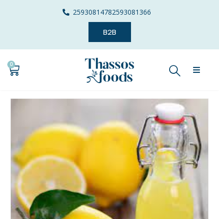
2593081478
2593081366
B2B
0