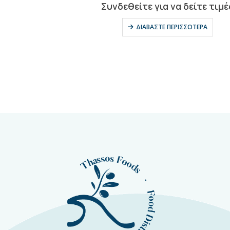
0
out of 5
Συνδεθείτε για να δείτε τιμές
ΔΙΑΒΆΣΤΕ ΠΕΡΙΣΣΌΤΕΡΑ