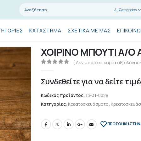
All Categories
ΤΗΓΟΡΊΕΣ
ΚΑΤΆΣΤΗΜΑ
ΣΧΕΤΙΚΆ ΜΕ ΜΑΣ
ΕΠΙΚΟΙΝΩ
ΧΟΙΡΙΝΟ ΜΠΟΥΤΙ Α/Ο Α
( Δεν υπάρχει καμία αξιολόγηση
0
out of 5
Συνδεθείτε για να δείτε τιμέ
Κωδικός προϊόντος:
13-31-0028
Κατηγορίες:
Κρεατοσκευάσματα
,
Κρεατοσκευάσ
ΠΡΌΣΘΉΚΗ ΣΤΗΝ 