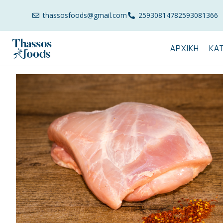
thassosfoods@gmail.com
2593081478
2593081366
ΑΡΧΙΚΉ
ΚΑ