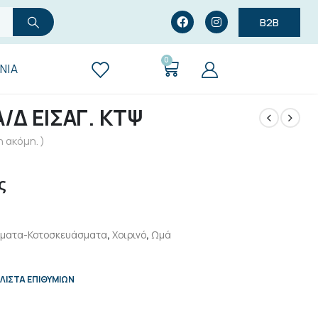
B2B
0
ΝΊΑ
/Δ ΕΙΣΑΓ. ΚΤΨ
 ακόμη. )
ς
ματα-Κοτοσκευάσματα
,
Χοιρινό
,
Ωμά
ΛΊΣΤΑ ΕΠΙΘΥΜΙΏΝ