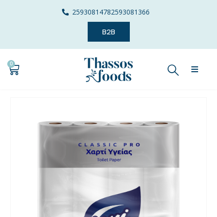
2593081478
2593081366
B2B
0