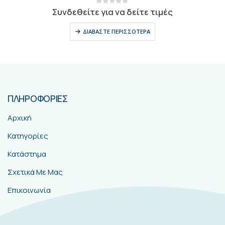
0
out of 5
Συνδεθείτε για να δείτε τιμές
ΔΙΑΒΆΣΤΕ ΠΕΡΙΣΣΌΤΕΡΑ
ΠΛΗΡΟΦΟΡΙΕΣ
Αρχική
Κατηγορίες
Κατάστημα
Σχετικά Με Μας
Επικοινωνία