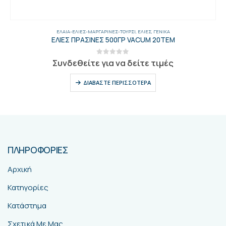
ΈΛΑΙΑ-ΕΛΙΈΣ-ΜΑΡΓΑΡΊΝΕΣ-ΤΟΥΡΣΊ
,
ΕΛΙΈΣ
,
ΓΕΝΙΚΑ
ΕΛΙΕΣ ΠΡΑΣΙΝΕΣ 500ΓΡ VACUM 20ΤΕΜ
0
out of 5
Συνδεθείτε για να δείτε τιμές
ΔΙΑΒΆΣΤΕ ΠΕΡΙΣΣΌΤΕΡΑ
ΠΛΗΡΟΦΟΡΙΕΣ
Αρχική
Κατηγορίες
Κατάστημα
Σχετικά Με Μας