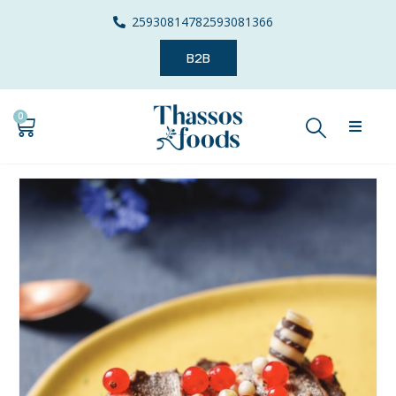
2593081478
2593081366
B2B
0