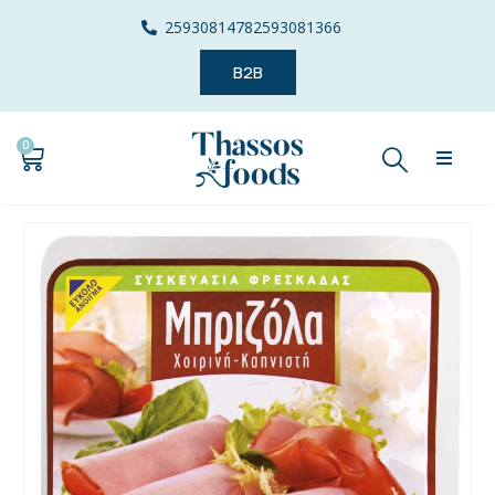
2593081478
2593081366
B2B
0