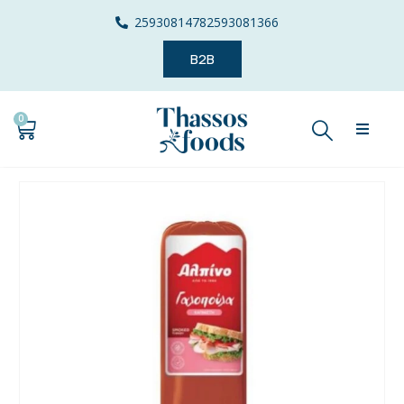
2593081478
2593081366
B2B
0