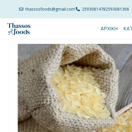
thassosfoods@gmail.com
2593081478
2593081366
ΑΡΧΙΚΉ
ΚΑ