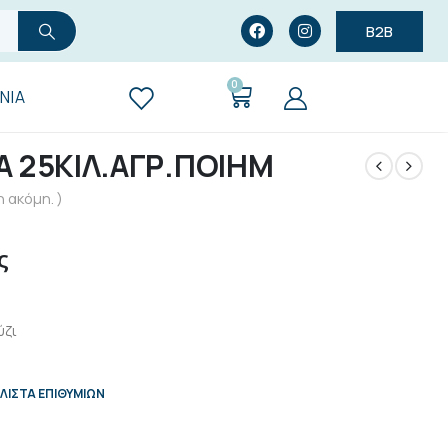
B2B
0
ΝΊΑ
 25ΚΙΛ.ΑΓΡ.ΠΟΙΗΜ
 ακόμη. )
ς
ύζι
ΛΊΣΤΑ ΕΠΙΘΥΜΙΏΝ