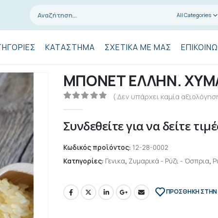
All Categories
ΤΗΓΟΡΊΕΣ
ΚΑΤΆΣΤΗΜΑ
ΣΧΕΤΙΚΆ ΜΕ ΜΑΣ
ΕΠΙΚΟΙΝΩ
ΜΠΟΝΕΤ ΕΛΛΗΝ. ΧΥΜΑ
( Δεν υπάρχει καμία αξιολόγηση
0
out of 5
Συνδεθείτε για να δείτε τιμέ
Κωδικός προϊόντος:
12-28-0002
Κατηγορίες:
Γενικα
,
Ζυμαρικά - Ρύζι - Όσπρια
,
Ρ
ΠΡΌΣΘΉΚΗ ΣΤΗΝ 