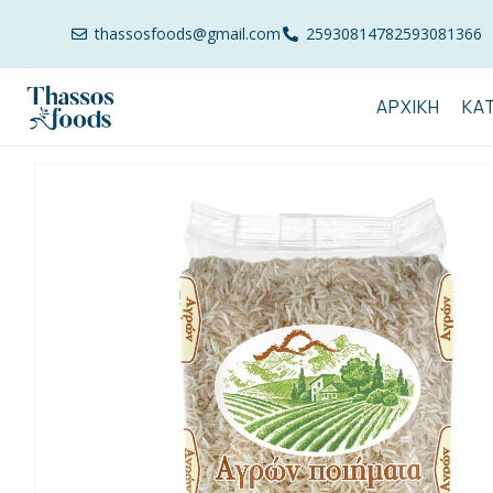
thassosfoods@gmail.com
2593081478
2593081366
ΑΡΧΙΚΉ
ΚΑ