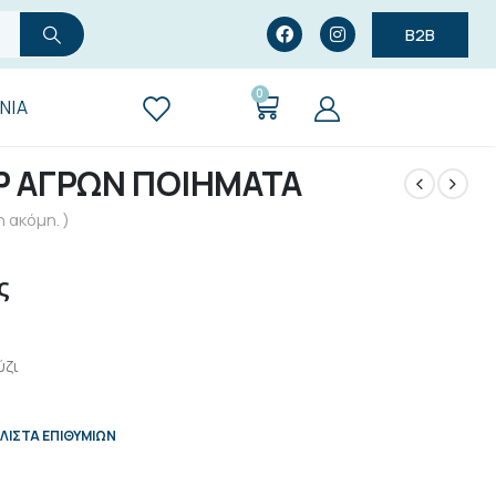
B2B
0
ΝΊΑ
ΓΡ ΑΓΡΩΝ ΠΟΙΗΜΑΤΑ
 ακόμη. )
ς
ύζι
ΛΊΣΤΑ ΕΠΙΘΥΜΙΏΝ