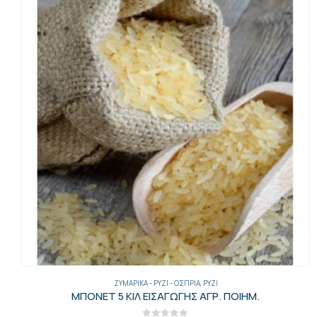
ΖΥΜΑΡΙΚΆ - ΡΎΖΙ - ΌΣΠΡΙΑ
,
ΡΎΖΙ
ΜΠΟΝΕΤ 5 ΚΙΛ ΕΙΣΑΓΩΓΗΣ ΑΓΡ. ΠΟΙΗΜ.