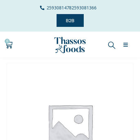
2593081478
2593081366
B2B
0