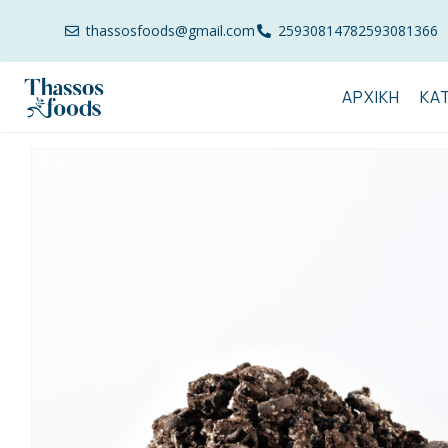
thassosfoods@gmail.com
2593081478
2593081366
ΑΡΧΙΚΉ
ΚΑ