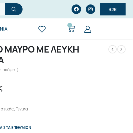
B2B
0
ΝΊΑ
 ΜΑΥΡΟ ΜΕ ΛΕΥΚΗ
Α
 ακόμη. )
ς
στικής
,
Γενικα
ΛΊΣΤΑ ΕΠΙΘΥΜΙΏΝ