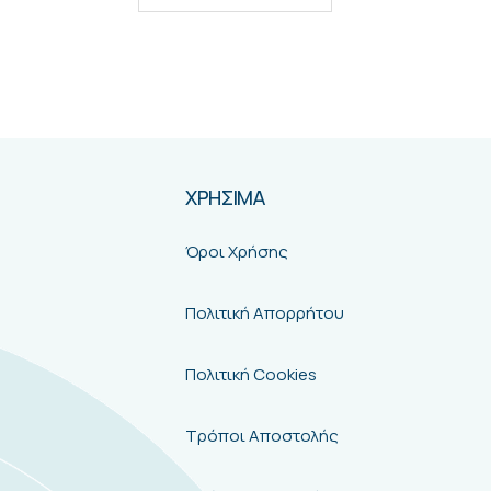
0
out of 5
Συνδεθείτε για να δείτε τιμές
ΔΙΑΒΆΣΤΕ ΠΕΡΙΣΣΌΤΕΡΑ
ΧΡΗΣΙΜΑ
Όροι Χρήσης
Πολιτική Απορρήτου
Πολιτική Cookies
Τρόποι Αποστολής