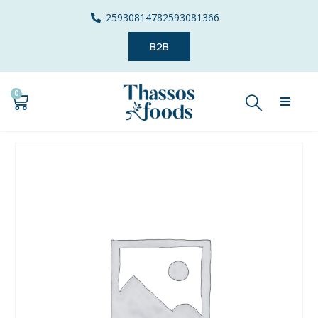
2593081478
2593081366
B2B
0