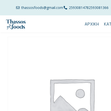
thassosfoods@gmail.com
2593081478
2593081366
ΑΡΧΙΚΉ
ΚΑ