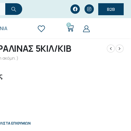
B2B
0
ΝΊΑ
ΑΛΙΝΑΣ 5ΚΙΛ/ΚΙΒ
 ακόμη. )
ς
ΛΊΣΤΑ ΕΠΙΘΥΜΙΏΝ