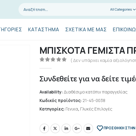
All Categories
ΤΗΓΟΡΊΕΣ
ΚΑΤΆΣΤΗΜΑ
ΣΧΕΤΙΚΆ ΜΕ ΜΑΣ
ΕΠΙΚΟΙΝΩ
ΜΠΙΣΚΟΤA ΓΕΜΙΣΤΑ ΠΡ
( Δεν υπάρχει καμία αξιολόγηση
0
out of 5
Συνδεθείτε για να δείτε τιμέ
Availability:
Διαθέσιμο κατόπιν παραγγελίας
Κωδικός προϊόντος:
21-45-0038
Κατηγορίες:
Γενικα
,
Γλυκές Επιλογές
ΠΡΌΣΘΉΚΗ ΣΤΗΝ 