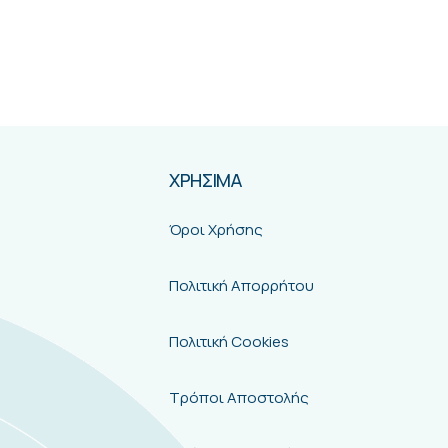
0
out of 5
Συνδεθείτε για να δείτε τιμές
ΔΙΑΒΆΣΤΕ ΠΕΡΙΣΣΌΤΕΡΑ
ΧΡΗΣΙΜΑ
Όροι Χρήσης
Πολιτική Απορρήτου
Πολιτική Cookies
Τρόποι Αποστολής