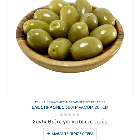
ΓΕΝΙΚΑ
,
ΈΛΑΙΑ-ΕΛΙΈΣ-ΜΑΡΓΑΡΊΝΕΣ-ΤΟΥΡΣΊ
,
ΕΛΙΈΣ
ΕΛΙΕΣ ΠΡΑΣΙΝΕΣ 500ΓΡ VACUM 20ΤΕΜ
0
out of 5
Συνδεθείτε για να δείτε τιμές
ΔΙΑΒΆΣΤΕ ΠΕΡΙΣΣΌΤΕΡΑ