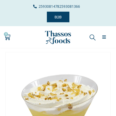
2593081478
2593081366
B2B
0