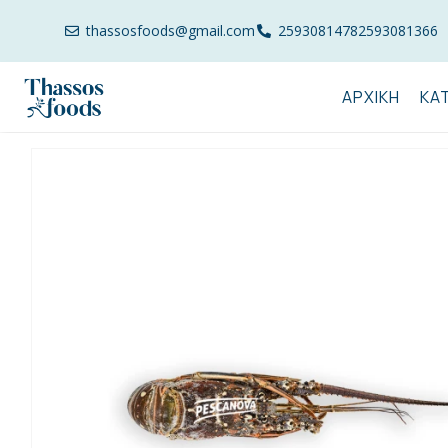
thassosfoods@gmail.com
2593081478
2593081366
ΑΡΧΙΚΉ
ΚΑ