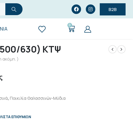
B2B
0
ΝΊΑ
 500/630) ΚΤΨ
 ακόμη. )
ς
σινά
,
Ποικιλία Θαλασσινών-Μύδια
ΛΊΣΤΑ ΕΠΙΘΥΜΙΏΝ