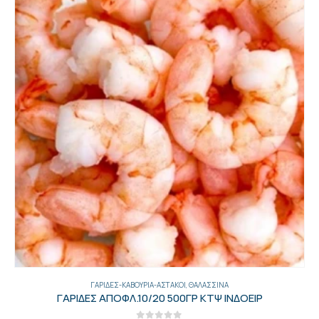
ΓΕΝΙΚΑ
,
ΘΑΛΑΣΣΙΝΆ
,
ΦΙΛΈΤΑ
,
ΨΆΡΙΑ
ΠΑΝΓΚΑΣΙΟΥΣ ΦΙΛ 220 UP EIΣ ΕCOΜ ΚΤΨ ΟΜΗΡΟΣ