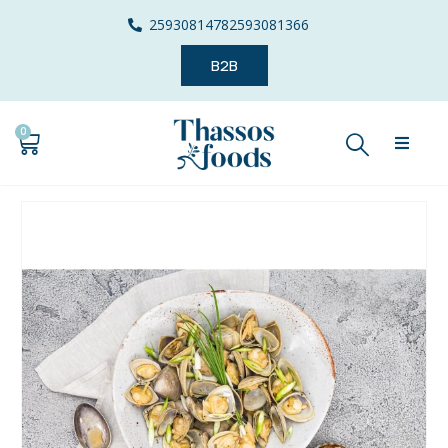
2593081478
2593081366
B2B
0