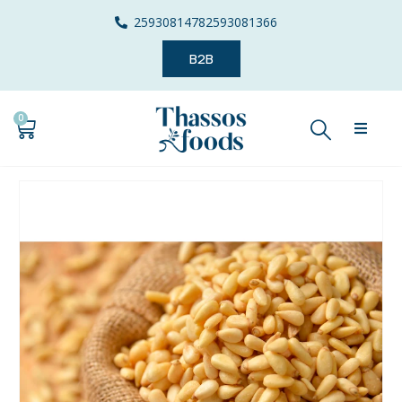
2593081478
2593081366
B2B
0