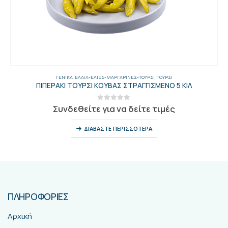
ΓΕΝΙΚΑ
,
ΈΛΑΙΑ-ΕΛΙΈΣ-ΜΑΡΓΑΡΊΝΕΣ-ΤΟΥΡΣΊ
,
ΤΟΥΡΣΊ
ΠΙΠΕΡΑΚΙ ΤΟΥΡΣΙ ΚΟΥΒΑΣ ΣΤΡΑΓΓΙΣΜΕΝΟ 5 ΚΙΛ
0
out of 5
Συνδεθείτε για να δείτε τιμές
ΔΙΑΒΆΣΤΕ ΠΕΡΙΣΣΌΤΕΡΑ
ΠΛΗΡΟΦΟΡΙΕΣ
Αρχική