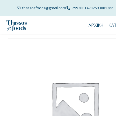
thassosfoods@gmail.com
2593081478
2593081366
ΑΡΧΙΚΉ
ΚΑ