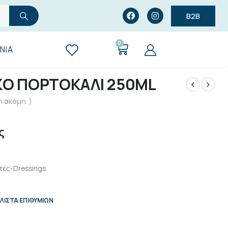
B2B
0
ΝΊΑ
ΚΟ ΠΟΡΤΟΚΑΛΙ 250ML
 ακόμη. )
ς
ες-Dressings
ΛΊΣΤΑ ΕΠΙΘΥΜΙΏΝ