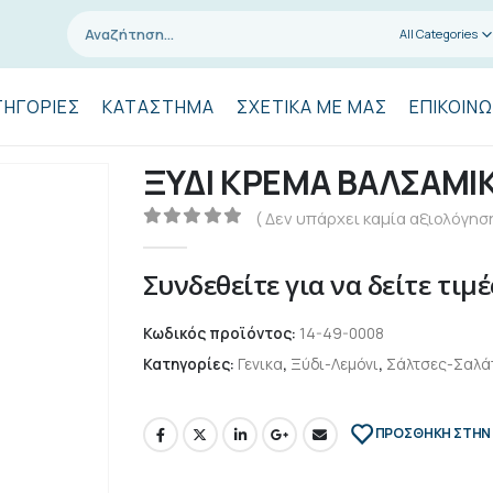
All Categories
ΤΗΓΟΡΊΕΣ
ΚΑΤΆΣΤΗΜΑ
ΣΧΕΤΙΚΆ ΜΕ ΜΑΣ
ΕΠΙΚΟΙΝΩ
ΞΥΔΙ ΚΡΕΜΑ ΒΑΛΣΑΜΙ
( Δεν υπάρχει καμία αξιολόγηση
0
out of 5
Συνδεθείτε για να δείτε τιμέ
Κωδικός προϊόντος:
14-49-0008
Κατηγορίες:
Γενικα
,
Ξύδι-Λεμόνι
,
Σάλτσες-Σαλάτ
ΠΡΌΣΘΉΚΗ ΣΤΗΝ 