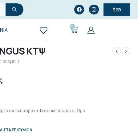
B2B
0
ΝΊΑ
ANGUS ΚΤΨ
 ακόμη. )
ς
Κρεατοσκευάσματα-Κοτοσκευάσματα
,
Ωμά
ΛΊΣΤΑ ΕΠΙΘΥΜΙΏΝ