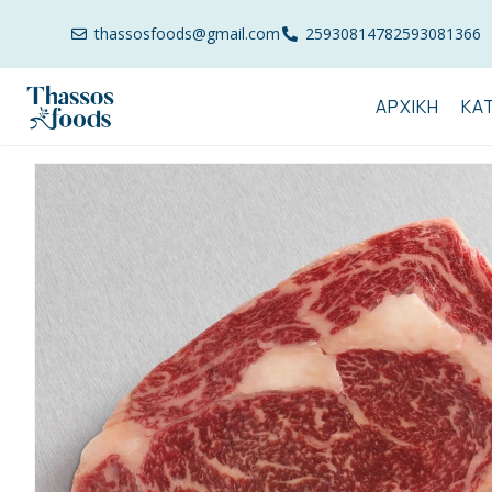
thassosfoods@gmail.com
2593081478
2593081366
ΑΡΧΙΚΉ
ΚΑ