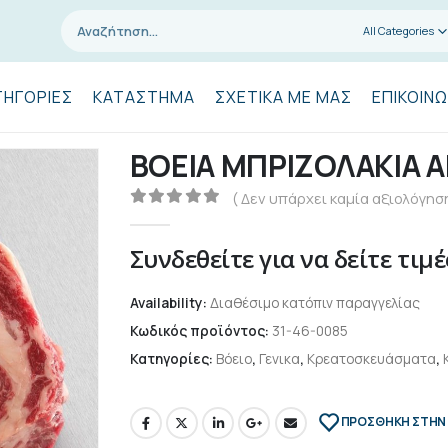
All Categories
ΤΗΓΟΡΊΕΣ
ΚΑΤΆΣΤΗΜΑ
ΣΧΕΤΙΚΆ ΜΕ ΜΑΣ
ΕΠΙΚΟΙΝΩ
ΒΟΕΙΑ ΜΠΡΙΖΟΛΑKIA 
( Δεν υπάρχει καμία αξιολόγηση
0
out of 5
Συνδεθείτε για να δείτε τιμέ
Availability:
Διαθέσιμο κατόπιν παραγγελίας
Κωδικός προϊόντος:
31-46-0085
Κατηγορίες:
Βόειο
,
Γενικα
,
Κρεατοσκευάσματα
,
ΠΡΌΣΘΉΚΗ ΣΤΗΝ 