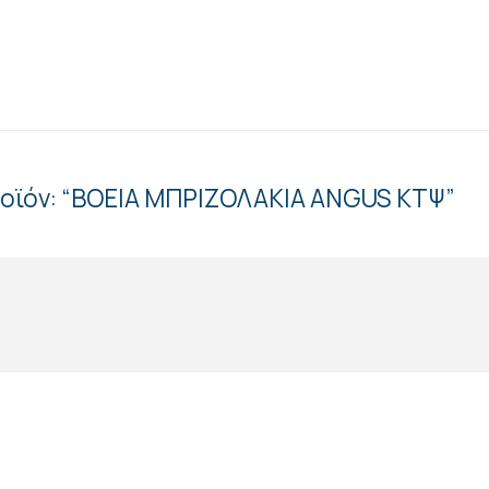
ροϊόν: “ΒΟΕΙΑ ΜΠΡΙΖΟΛΑKIA ANGUS ΚΤΨ”