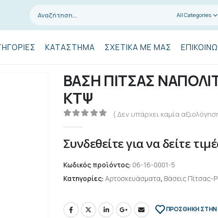
All Categories
ΤΗΓΟΡΊΕΣ
ΚΑΤΆΣΤΗΜΑ
ΣΧΕΤΙΚΆ ΜΕ ΜΑΣ
ΕΠΙΚΟΙΝΩ
ΒΑΣΗ ΠΙΤΣΑΣ ΝΑΠΟΛΙ
ΚΤΨ
( Δεν υπάρχει καμία αξιολόγηση
0
out of 5
Συνδεθείτε για να δείτε τιμέ
Κωδικός προϊόντος:
06-16-0001-5
Κατηγορίες:
Αρτοσκευάσματα
,
Βάσεις Πίτσας-P
ΠΡΌΣΘΉΚΗ ΣΤΗΝ 