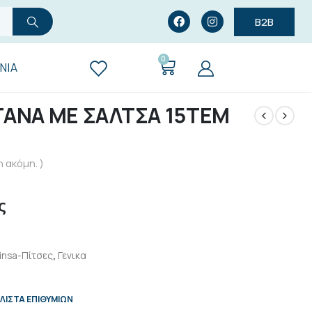
B2B
0
ΝΊΑ
ΤΑΝΑ ΜΕ ΣΑΛΤΣΑ 15ΤΕΜ
 ακόμη. )
ς
insa-Πίτσες
,
Γενικα
ΛΊΣΤΑ ΕΠΙΘΥΜΙΏΝ