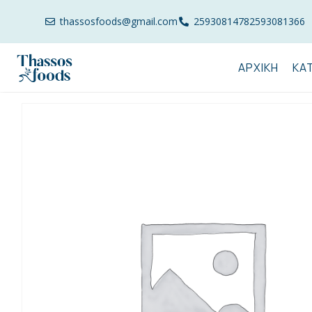
thassosfoods@gmail.com
2593081478
2593081366
ΑΡΧΙΚΉ
ΚΑ