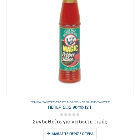
ΓΕΝΙΚΑ
,
ΣΆΛΤΣΕΣ-ΣΑΛΆΤΕΣ-DRESSINGS
,
SAUCE-ΣΆΛΤΣΕΣ
ΠΕΠΕΡ ΣΩΣ 96mlx12Τ
0
out of 5
Συνδεθείτε για να δείτε τιμές
ΔΙΑΒΆΣΤΕ ΠΕΡΙΣΣΌΤΕΡΑ