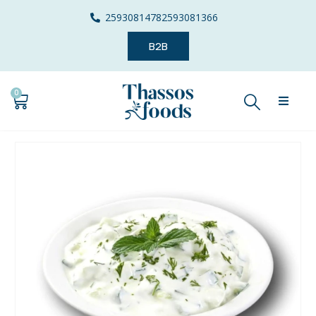
2593081478
2593081366
B2B
0