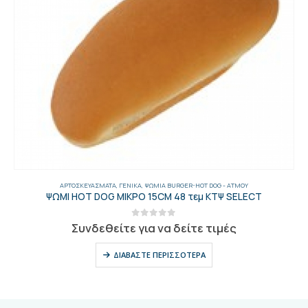
ΑΡΤΟΣΚΕΥΆΣΜΑΤΑ
,
ΓΕΝΙΚΑ
,
ΨΩΜΙΆ BURGER-HOT DOG - AΤΜΟΎ
ΨΩΜΙ HOT DOG ΜΙΚΡΟ 15CM 48 τεμ ΚΤΨ SELECT
0
out of 5
Συνδεθείτε για να δείτε τιμές
ΔΙΑΒΆΣΤΕ ΠΕΡΙΣΣΌΤΕΡΑ