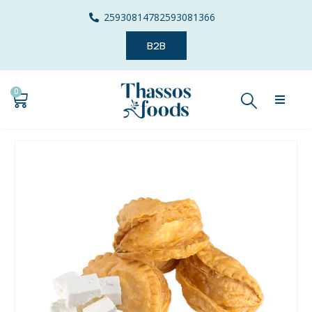
2593081478
2593081366
B2B
0