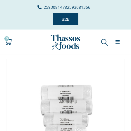
2593081478
2593081366
B2B
0