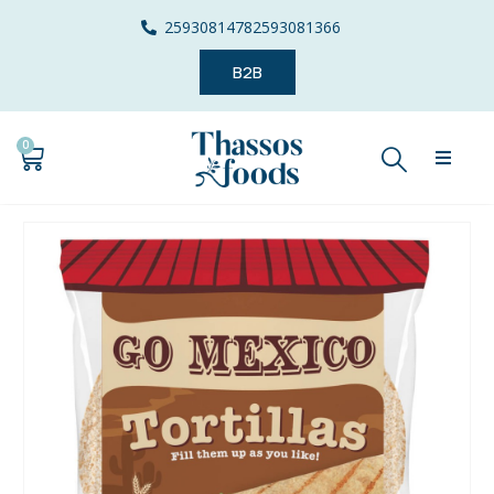
2593081478
2593081366
B2B
0