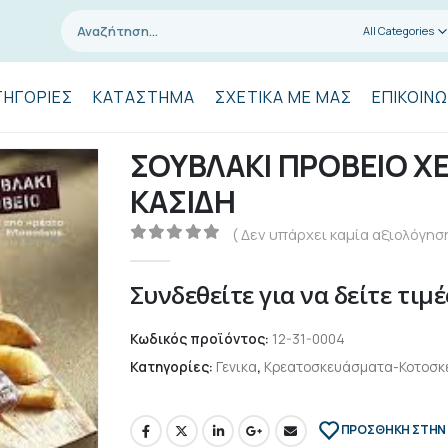
All Categories
ΤΗΓΟΡΊΕΣ
ΚΑΤΆΣΤΗΜΑ
ΣΧΕΤΙΚΆ ΜΕ ΜΑΣ
ΕΠΙΚΟΙΝΩ
ΣΟΥΒΛΑΚΙ ΠΡΟΒΕΙΟ ΧΕ
ΚΑΣΙΔΗ
( Δεν υπάρχει καμία αξιολόγηση
0
out of 5
Συνδεθείτε για να δείτε τιμέ
Κωδικός προϊόντος:
12-31-0004
Κατηγορίες:
Γενικα
,
Κρεατοσκευάσματα-Κοτοσκ
ΠΡΌΣΘΉΚΗ ΣΤΗΝ 