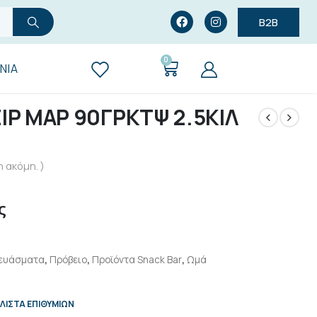
B2B
0
ΝΊΑ
ΙΡ ΜΑΡ 90ΓΡΚΤΨ 2.5ΚΙΛ
 ακόμη. )
ς
ευάσματα
,
Πρόβειο
,
Προϊόντα Snack Bar
,
Ωμά
ΛΊΣΤΑ ΕΠΙΘΥΜΙΏΝ