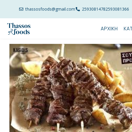
thassosfoods@gmail.com
2593081478
2593081366
ΑΡΧΙΚΉ
ΚΑ