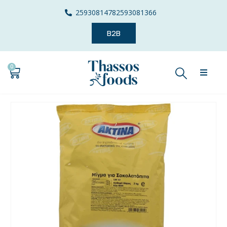
2593081478
2593081366
B2B
0