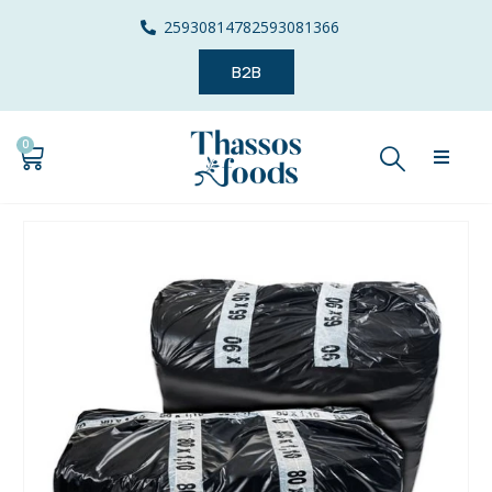
2593081478
2593081366
B2B
0