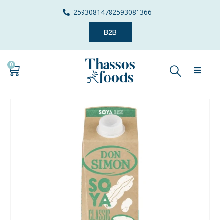
2593081478
2593081366
B2B
0