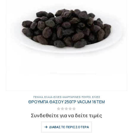
ΓΕΝΙΚΑ
,
ΈΛΑΙΑ-ΕΛΙΈΣ-ΜΑΡΓΑΡΊΝΕΣ-ΤΟΥΡΣΊ
,
ΕΛΙΈΣ
ΘΡΟΥΜΠΑ ΘΑΣΟΥ 250ΓΡ VACUM 16ΤΕΜ
0
out of 5
Συνδεθείτε για να δείτε τιμές
ΔΙΑΒΆΣΤΕ ΠΕΡΙΣΣΌΤΕΡΑ