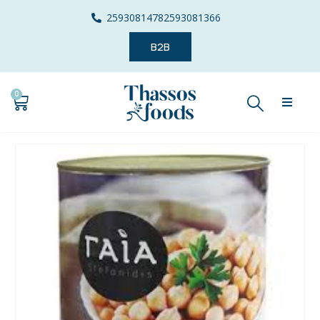
2593081478
2593081366
B2B
0