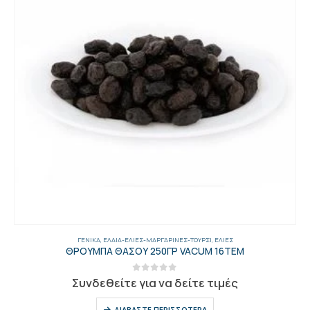
ΓΕΝΙΚΑ
,
ΈΛΑΙΑ-ΕΛΙΈΣ-ΜΑΡΓΑΡΊΝΕΣ-ΤΟΥΡΣΊ
,
ΕΛΙΈΣ
ΘΡΟΥΜΠΑ ΘΑΣΟΥ 250ΓΡ VACUM 16ΤΕΜ
0
out of 5
Συνδεθείτε για να δείτε τιμές
ΔΙΑΒΆΣΤΕ ΠΕΡΙΣΣΌΤΕΡΑ