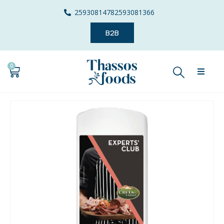
2593081478
2593081366
B2B
0