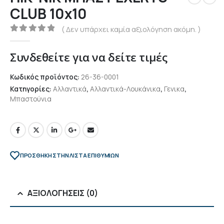
CLUB 10χ10
( Δεν υπάρχει καμία αξιολόγηση ακόμη. )
0
out of 5
Συνδεθείτε για να δείτε τιμές
Κωδικός προϊόντος:
26-36-0001
Κατηγορίες:
Αλλαντικά
,
Αλλαντικά-Λουκάνικα
,
Γενικα
,
Μπαστούνια
ΠΡΌΣΘΉΚΗ ΣΤΗΝ ΛΊΣΤΑ ΕΠΙΘΥΜΙΏΝ
ΑΞΙΟΛΟΓΉΣΕΙΣ (0)