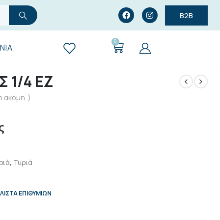
B2B
0
ΝΊΑ
 1/4 ΕΖ
 ακόμη. )
ς
ριά
,
Τυριά
ΛΊΣΤΑ ΕΠΙΘΥΜΙΏΝ