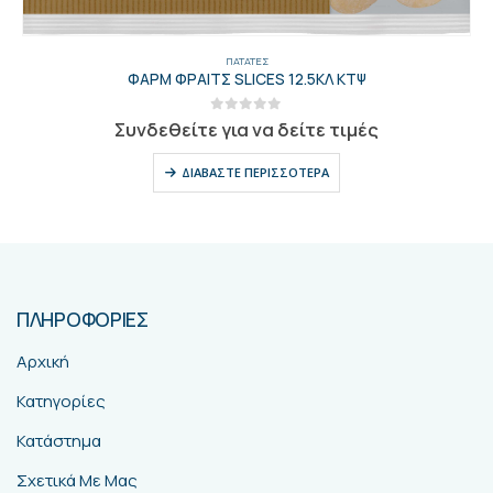
ΠΑΤΆΤΕΣ
ΦΑΡΜ ΦΡΑΙΤΣ SLICES 12.5ΚΛ ΚΤΨ
0
out of 5
Συνδεθείτε για να δείτε τιμές
ΔΙΑΒΆΣΤΕ ΠΕΡΙΣΣΌΤΕΡΑ
ΠΛΗΡΟΦΟΡΙΕΣ
Αρχική
Κατηγορίες
Κατάστημα
Σχετικά Με Μας