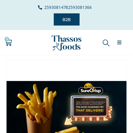
2593081478
2593081366
B2B
0