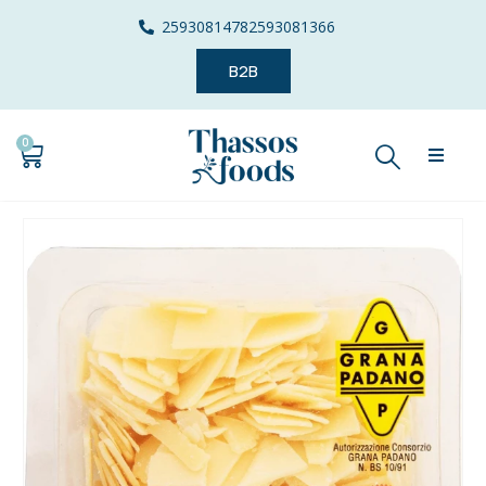
2593081478
2593081366
B2B
0