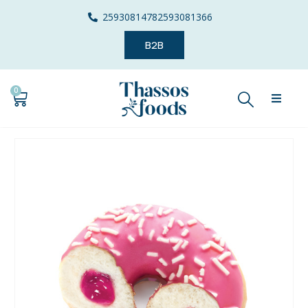
2593081478
2593081366
B2B
0