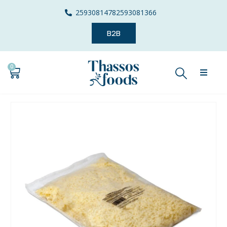
2593081478
2593081366
B2B
0