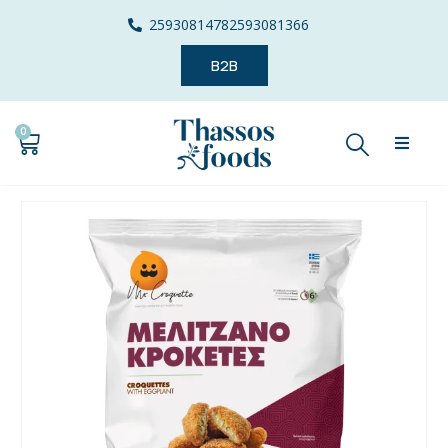
2593081478
2593081366
B2B
0