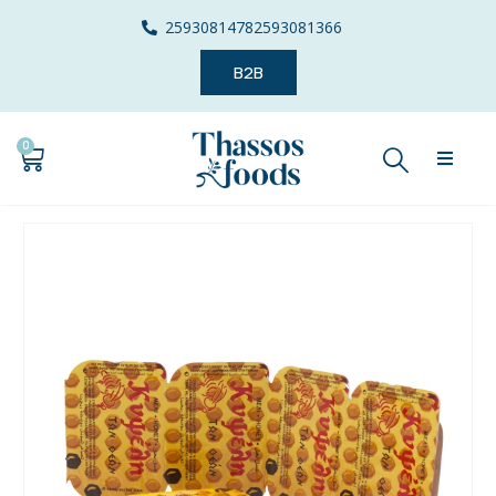
2593081478
2593081366
B2B
0