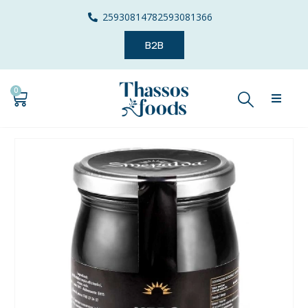
2593081478
2593081366
B2B
0