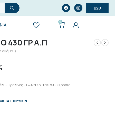
B2B
0
ΝΊΑ
 430 ΓΡ Α.Π
 ακόμη. )
ς
λι - Πραλίνες - Γλυκά Κουταλιού - Σιρόπια
ΛΊΣΤΑ ΕΠΙΘΥΜΙΏΝ