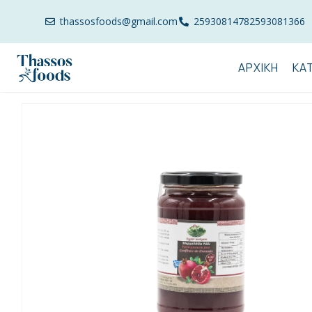
thassosfoods@gmail.com
2593081478
2593081366
ΑΡΧΙΚΉ
ΚΑ