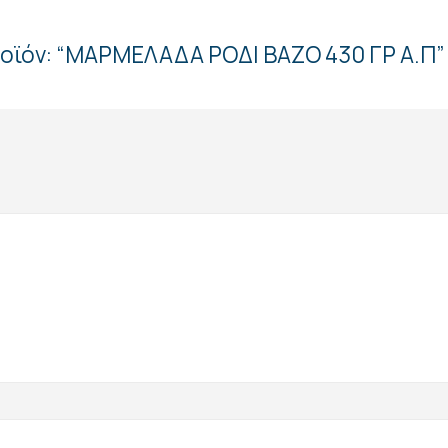
ροϊόν: “ΜΑΡΜΕΛΑΔΑ ΡΟΔΙ ΒΑΖΟ 430 ΓΡ Α.Π”