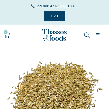
2593081478
2593081366
B2B
0