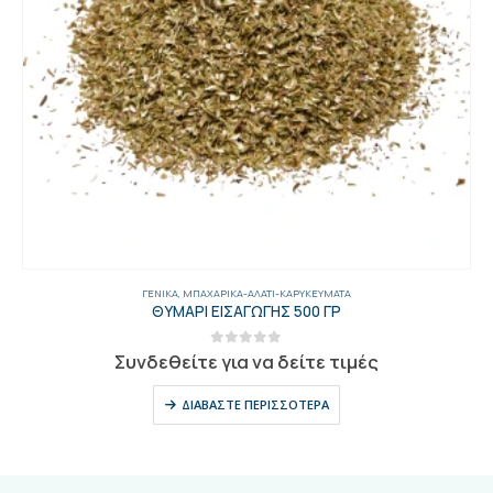
ΓΕΝΙΚΑ
,
ΜΠΑΧΑΡΙΚΆ-ΑΛΆΤΙ-ΚΑΡΥΚΕΎΜΑΤΑ
ΘΥΜΑΡΙ ΕΙΣΑΓΩΓΗΣ 500 ΓΡ
0
out of 5
Συνδεθείτε για να δείτε τιμές
ΔΙΑΒΆΣΤΕ ΠΕΡΙΣΣΌΤΕΡΑ