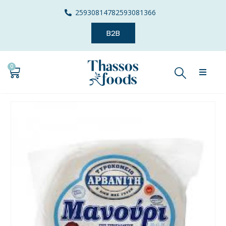
2593081478
2593081366
B2B
0