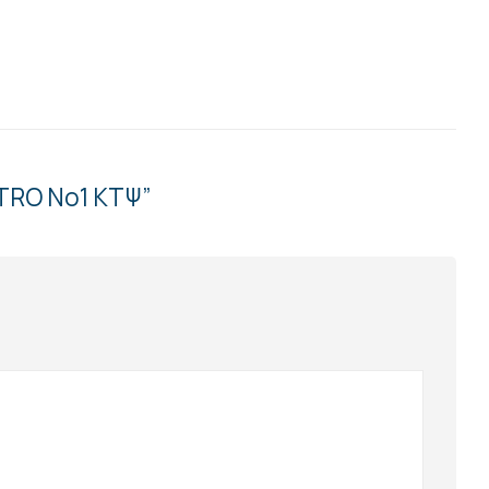
ATRO Νο1 ΚΤΨ”