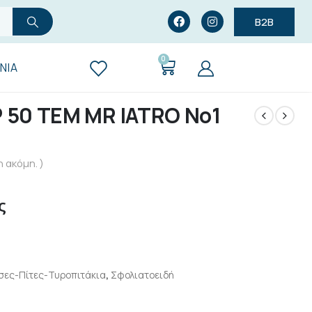
B2B
0
ΝΊΑ
 50 ΤΕΜ MR IATRO Νο1
 ακόμη. )
ς
ες-Πίτες-Τυροπιτάκια
,
Σφολιατοειδή