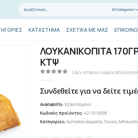
All Categories
ΤΗΓΟΡΊΕΣ
ΚΑΤΆΣΤΗΜΑ
ΣΧΕΤΙΚΆ ΜΕ ΜΑΣ
ΕΠΙΚΟΙΝΩ
ΛΟΥΚΑΝΙΚΟΠΙΤΑ 170ΓΡ
ΚΤΨ
( Δεν υπάρχει καμία αξιολόγηση
0
out of 5
Συνδεθείτε για να δείτε τιμέ
Availability:
Εξαντλημένο
Κωδικός προϊόντος:
42-10-0006
Κατηγορίες:
Αρτοσκευάσματα
,
Γενικα
,
Μπουγάτσ