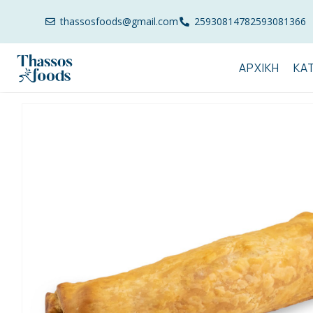
thassosfoods@gmail.com
2593081478
2593081366
ΑΡΧΙΚΉ
ΚΑ